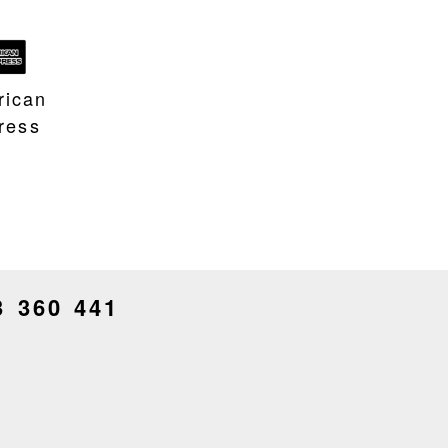
rican
ress
3 360 441