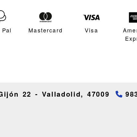
 Pal
Mastercard
Visa
Ame
Exp
Gijón 22 -
Valladolid,
47009
98