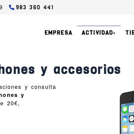
9
983 360 441
EMPRESA
ACTIVIDAD
TI
hones y accesorios
aciones y consulta
phones y
de 20€,