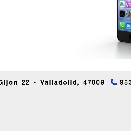
Gijón 22 -
Valladolid,
47009
98