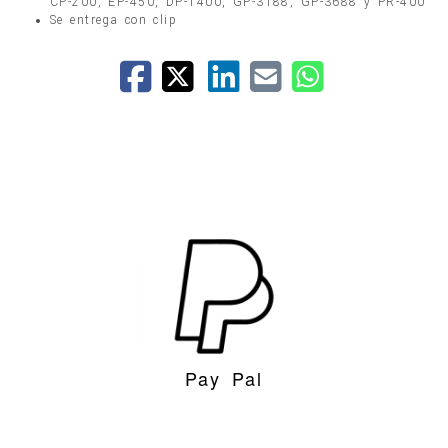
CP-200, EP-450, DP-1400, GP-3188, GP-3688 y PR-400
Se entrega con clip
Pay Pal