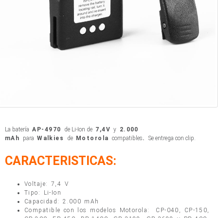
La batería
AP-4970
de Li-Ion de
7,4V
y
2.000
mAh
para
Walkies
de
Motorola
compatibles
.
Se entrega con clip.
CARACTERISTICAS:
Voltaje: 7,4 V
Tipo: Li-Ion
Capacidad: 2.000 mAh
Compatible con los modelos Motorola: CP-040, CP-150,