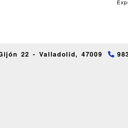
Exp
Gijón 22 -
Valladolid,
47009
98