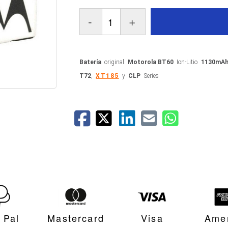
-
+
Batería
original
Motorola BT60
Ion-Litio
1130mA
T72
,
XT185
y
CLP
Series
 Pal
Mastercard
Visa
Ame