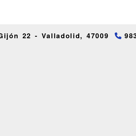
Gijón 22 -
Valladolid,
47009
98