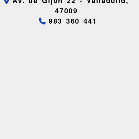
Av. de Gijón 22 -
Valladolid,
47009
983 360 441